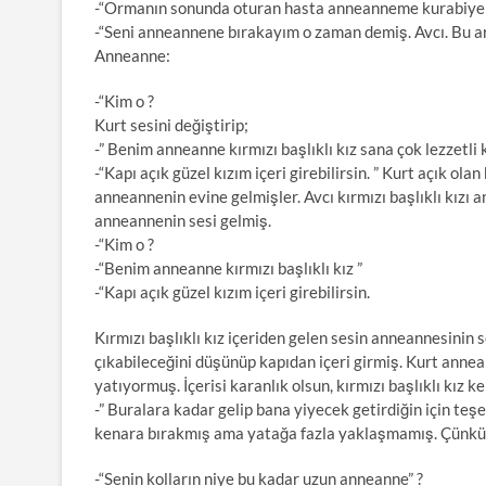
-“Ormanın sonunda oturan hasta anneanneme kurabiye
-“Seni anneannene bırakayım o zaman demiş. Avcı. Bu ar
Anneanne:
-“Kim o ?
Kurt sesini değiştirip;
-” Benim anneanne kırmızı başlıklı kız sana çok lezzetli 
-“Kapı açık güzel kızım içeri girebilirsin. ” Kurt açık ola
anneannenin evine gelmişler. Avcı kırmızı başlıklı kızı 
anneannenin sesi gelmiş.
-“Kim o ?
-“Benim anneanne kırmızı başlıklı kız ”
-“Kapı açık güzel kızım içeri girebilirsin.
Kırmızı başlıklı kız içeriden gelen sesin anneannesinin 
çıkabileceğini düşünüp kapıdan içeri girmiş. Kurt annean
yatıyormuş. İçerisi karanlık olsun, kırmızı başlıklı kız 
-” Buralara kadar gelip bana yiyecek getirdiğin için teş
kenara bırakmış ama yatağa fazla yaklaşmamış. Çünkü
-“Senin kolların niye bu kadar uzun anneanne” ?