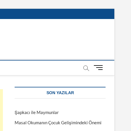
M
e
n
u
SON YAZILAR
B
u
t
Şapkacı ile Maymunlar
t
o
Masal Okumanın Çocuk Gelişimindeki Önemi
n