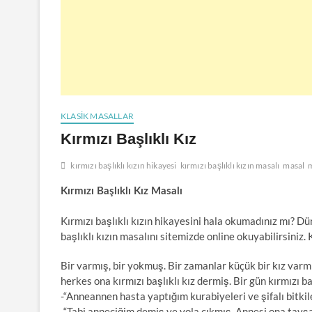
KLASIK MASALLAR
Kırmızı Başlıklı Kız
kırmızı başlıklı kızın hikayesi
kırmızı başlıklı kızın masalı
masal
Kırmızı Başlıklı Kız Masalı
Kırmızı başlıklı kızın hikayesini hala okumadınız mı? D
başlıklı kızın masalını sitemizde online okuyabilirsiniz. 
Bir varmış, bir yokmuş. Bir zamanlar küçük bir kız varmı
herkes ona kırmızı başlıklı kız dermiş. Bir gün kırmızı baş
-“Anneannen hasta yaptığım kurabiyeleri ve şifalı bitkile
-“Tabi anneciğim demiş ve yola çıkmış. Annesi ona tavş