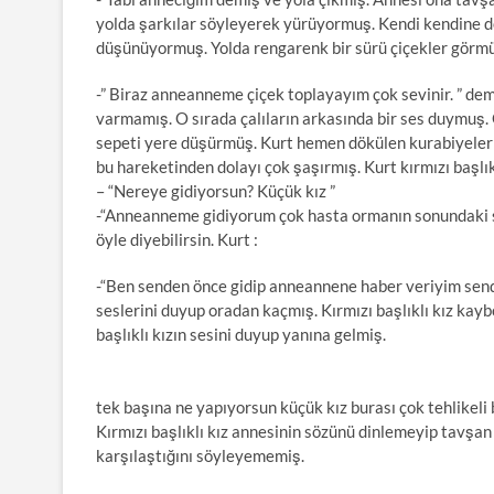
yolda şarkılar söyleyerek yürüyormuş. Kendi kendine d
düşünüyormuş. Yolda rengarenk bir sürü çiçekler görm
-” Biraz anneanneme çiçek toplayayım çok sevinir. ” demi
varmamış. O sırada çalıların arkasında bir ses duymuş. 
sepeti yere düşürmüş. Kurt hemen dökülen kurabiyeleri to
bu hareketinden dolayı çok şaşırmış. Kurt kırmızı başlık
– “Nereye gidiyorsun? Küçük kız ”
-“Anneanneme gidiyorum çok hasta ormanın sonundaki sar
öyle diyebilirsin. Kurt :
-“Ben senden önce gidip anneannene haber veriyim sende 
seslerini duyup oradan kaçmış. Kırmızı başlıklı kız ka
başlıklı kızın sesini duyup yanına gelmiş.
tek başına ne yapıyorsun küçük kız burası çok tehlikeli
Kırmızı başlıklı kız annesinin sözünü dinlemeyip tavşa
karşılaştığını söyleyememiş.