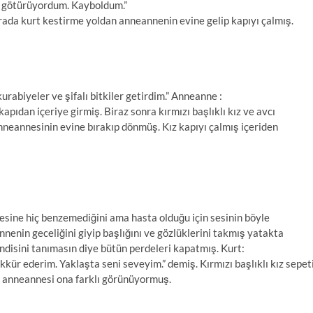
 götürüyordum. Kayboldum.”
ada kurt kestirme yoldan anneannenin evine gelip kapıyı çalmış.
kurabiyeler ve şifalı bitkiler getirdim.” Anneanne :
n kapıdan içeriye girmiş. Biraz sonra kırmızı başlıklı kız ve avcı
anneannesinin evine bırakıp dönmüş. Kız kapıyı çalmış içeriden
sesine hiç benzemediğini ama hasta olduğu için sesinin böyle
nenin geceliğini giyip başlığını ve gözlüklerini takmış yatakta
kendisini tanımasın diye bütün perdeleri kapatmış. Kurt:
ekkür ederim. Yaklaşta seni seveyim.” demiş. Kırmızı başlıklı kız sepet
 anneannesi ona farklı görünüyormuş.