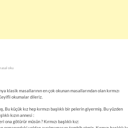
masal oku
ünya klasik masallarının en çok okunan masallarından olan kırmızı
Keyifli okumalar dileriz.
ş, Bu küçük kız hep kırmızı başlıklı bir pelerin giyermiş. Bu yüzden
lıklı kızın annesi :
ri ona götürür müsün ? Kırmızı başlıklı kız:
an ormanındaki yoldan ayrılmamasını tembih etmiş. Kırmızı başlıklı k