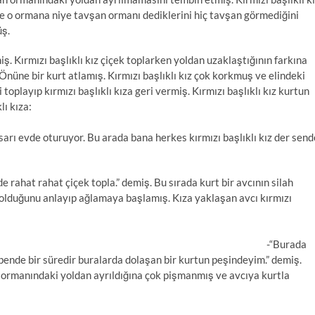
e o ormana niye tavşan ormanı dediklerini hiç tavşan görmediğini
üş.
ş. Kırmızı başlıklı kız çiçek toplarken yoldan uzaklaştığının farkına
Önüne bir kurt atlamış. Kırmızı başlıklı kız çok korkmuş ve elindeki
playıp kırmızı başlıklı kıza geri vermiş. Kırmızı başlıklı kız kurtun
lı kıza:
ı evde oturuyor. Bu arada bana herkes kırmızı başlıklı kız der send
rahat rahat çiçek topla.” demiş. Bu sırada kurt bir avcının silah
ybolduğunu anlayıp ağlamaya başlamış. Kıza yaklaşan avcı kırmızı
-“Burada
 bende bir süredir buralarda dolaşan bir kurtun peşindeyim.” demiş.
n ormanındaki yoldan ayrıldığına çok pişmanmış ve avcıya kurtla