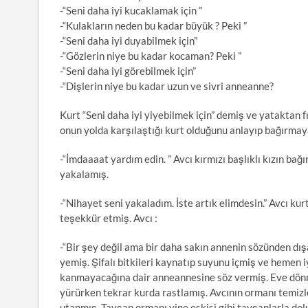
-“Seni daha iyi kucaklamak için ”
-“Kulakların neden bu kadar büyük ? Peki ”
-“Seni daha iyi duyabilmek için”
-“Gözlerin niye bu kadar kocaman? Peki ”
-“Seni daha iyi görebilmek için”
-“Dişlerin niye bu kadar uzun ve sivri anneanne?
Kurt “Seni daha iyi yiyebilmek için” demiş ve yataktan fır
onun yolda karşılaştığı kurt olduğunu anlayıp bağırma
-“İmdaaaat yardım edin. ” Avcı kırmızı başlıklı kızın b
yakalamış.
-“Nihayet seni yakaladım. İste artık elimdesin.” Avcı ku
teşekkür etmiş. Avcı :
-“Bir şey değil ama bir daha sakın annenin sözünden dışa
yemiş. Şifalı bitkileri kaynatıp suyunu içmiş ve hemen 
kanmayacağına dair anneannesine söz vermiş. Eve dönm
yürürken tekrar kurda rastlamış. Avcının ormanı temizle
utanmış. Tavşan ormanı yine eskisi gibi tavşanlarla dolu 