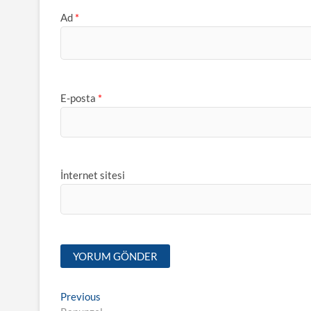
Ad
*
E-posta
*
İnternet sitesi
Yazı
Previous
Previous
post: