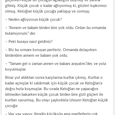
geçerken küçük bir çocuğun ağladığını duymuş ve yanına
gitmiş. Küçük çocuk o kadar ağlıyormuş ki, gözleri kıpkırmızı
olmuş. Keloğlan küçük çocuğa yaklaşıp ve sormuş:
– Neden ağlıyorsun küçük çocuk?
– “Annem ve babam birden bire yok oldu. Onları bu ormanda
bulamıyorum.“ der.
– Peki buraya nasıl geldiniz?
– Biz bu ormanı koruyan perileriz. Ormanda dolaşırken
birdenbire annem ve babam yok oldu.
– “Tamam gel o zaman annen ve babanı arayalım.”der, ve yola
koyulmuşlar.
Biraz yol aldıktan sonra karşılarına kurtlar çıkmış. Kurtlar o
kadar açmışlar ki saldırmak için küçük çocuk ve Keloğlan’a
doğru hızla koşmuşlar. Bu sırada Keloğlan ne yapacağını
bilmeden bakarken küçük çocuk birden bire gizli güçleri ile
kurtları savurmuş. Bu olayı şaşkınlıkla izleyen Keloğlan küçük
çocuğa:
– Vay vay vayyy. Kendin küçüksün ama marifetlerin çok