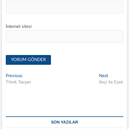
İnternet sitesi
Yazı
Previous
Next
Previous
Next
post:
post:
Titrek Tavşan
Keçi ile Eşek
gezinmesi
SON YAZILAR