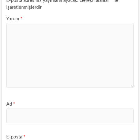
E-posta adresiniz yayınlanmayacak.
Gerekli alanlar
*
ile
işaretlenmişlerdir
Yorum
*
Ad
*
E-posta
*